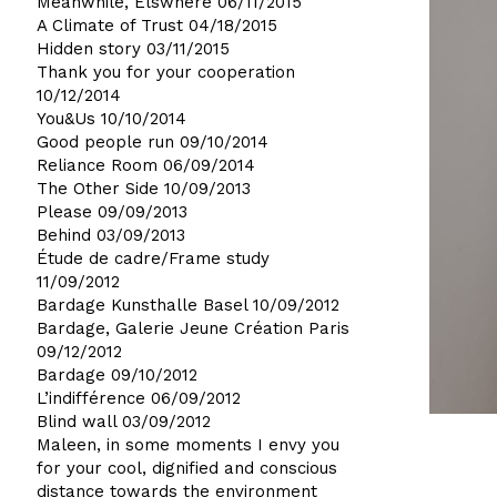
Meanwhile, Elswhere
06/11/2015
A Climate of Trust
04/18/2015
Hidden story
03/11/2015
Thank you for your cooperation
10/12/2014
You&Us
10/10/2014
Good people run
09/10/2014
Reliance Room
06/09/2014
The Other Side
10/09/2013
Please
09/09/2013
Behind
03/09/2013
Étude de cadre/Frame study
11/09/2012
Bardage Kunsthalle Basel
10/09/2012
Bardage, Galerie Jeune Création Paris
09/12/2012
Bardage
09/10/2012
L’indifférence
06/09/2012
Blind wall
03/09/2012
Maleen, in some moments I envy you
for your cool, dignified and conscious
distance towards the environment