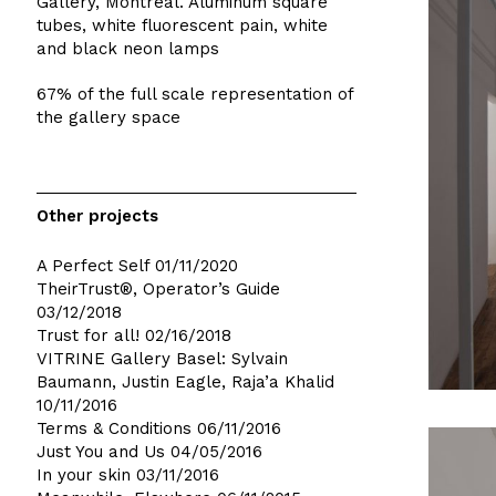
Gallery, Montreal. Aluminum square
tubes, white fluorescent pain, white
and black neon lamps
67% of the full scale representation of
the gallery space
Other projects
A Perfect Self
01/11/2020
TheirTrust®, Operator’s Guide
03/12/2018
Trust for all!
02/16/2018
VITRINE Gallery Basel: Sylvain
Baumann, Justin Eagle, Raja’a Khalid
10/11/2016
Terms & Conditions
06/11/2016
Just You and Us
04/05/2016
In your skin
03/11/2016