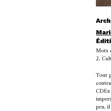
Arch
Mari
Édit
Mots c
2, Cul
Tout p
contra
CDEx d
impers
peu, i