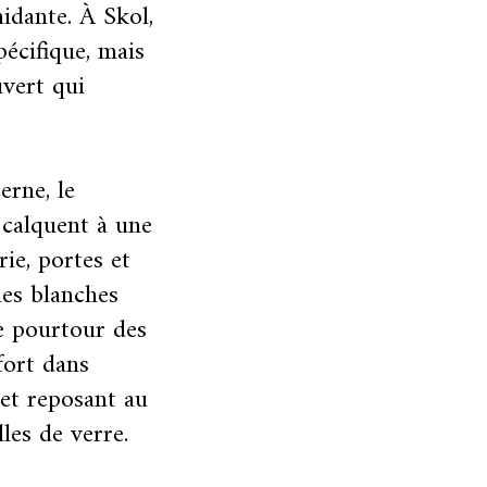
idante. À Skol,
pécifique, mais
uvert qui
cerne, le
 calquent à une
rie, portes et
nes blanches
le pourtour des
ffort dans
s et reposant au
lles de verre.