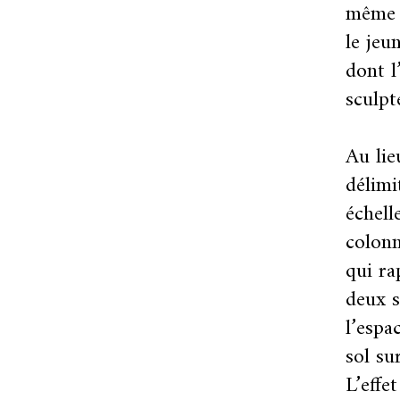
même r
le jeu
dont l
sculpt
Au lieu
délimi
échell
colonn
qui ra
deux s
l’espa
sol su
L’effet