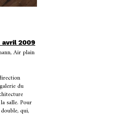
 avril 2009
mann, Air plain
direction
galerie du
chitecture
a salle. Pour
 double, qui,